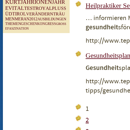
K
U
R
T
J
A
H
R
I
O
N
E
N
J
A
H
R
Heilpraktiker Se
E
V
I
T
A
L
T
E
S
T
R
O
Y
A
L
P
L
U
S
S
Ü
D
T
I
R
O
L
V
E
R
Ä
N
D
E
R
N
T
R
Ä
U
… informieren 
M
E
N
M
E
R
A
N
2
0
1
2
A
U
S
B
I
L
D
U
N
G
E
N
T
H
E
M
E
N
G
E
S
C
H
E
N
K
O
N
G
R
E
S
S
G
R
O
S
S
gesundheit
sfö
E
F
A
S
Z
I
N
A
T
I
O
N
http://www.tep
Gesundheitspla
Gesundheit
spl
http://www.tep
tipps/gesundhe
1
2