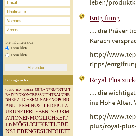
leben/produktk
Entgiftung
… die Präventio
Karach verspra
Sie möchten sich
anmelden.
http://www.tep
abmelden.
tipps/entgiftun
Royal Plus zuck
Schlagwörter
M
E
N
T
A
L
T
V
O
R
A
R
L
B
E
R
G
E
I
N
L
A
D
E
N
C
B
D
… die wichtigst
N
I
C
H
T
R
A
U
C
H
E
R
A
I
N
I
N
G
K
O
N
G
R
E
S
S
O
P
C
B
R
R
H
E
R
Z
L
I
C
H
S
E
M
I
N
A
R
E
N
ins Hohe Alter.
Z
T
E
R
M
I
N
Ö
S
T
E
R
R
E
I
C
H
A
N
D
I
N
F
O
R
M
U
K
U
N
F
T
E
R
L
E
B
E
N
http://www.tep
A
T
I
O
N
E
N
M
Ö
G
L
I
C
H
K
E
I
T
L
E
B
E
E
N
M
Ö
G
L
I
C
H
K
E
I
T
plus/royal-plus
G
E
S
U
N
D
H
E
I
T
N
S
L
E
B
E
N