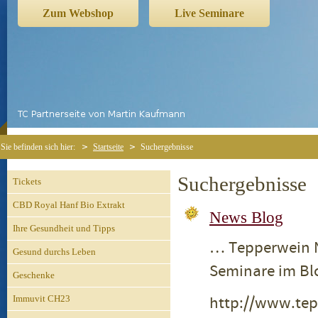
Zum Webshop
Live Seminare
Sie befinden sich hier:
Startseite
Suchergebnisse
Suchergebnisse
Tickets
CBD Royal Hanf Bio Extrakt
News Blog
Ihre Gesundheit und Tipps
… Tepperwein 
Gesund durchs Leben
Seminare im Bl
Geschenke
http://www.tep
Immuvit CH23