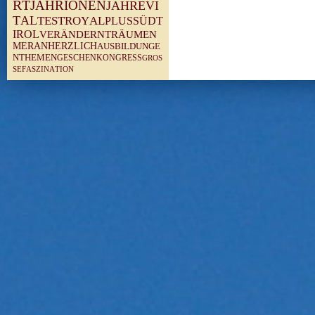
R
T
J
A
H
R
I
O
N
E
N
J
A
H
R
E
V
I
T
A
L
T
E
S
T
R
O
Y
A
L
P
L
U
S
S
Ü
D
T
I
R
O
L
V
E
R
Ä
N
D
E
R
N
T
R
Ä
U
M
E
N
M
E
R
A
N
H
E
R
Z
L
I
C
H
A
U
S
B
I
L
D
U
N
G
E
N
T
H
E
M
E
N
G
E
S
C
H
E
N
K
O
N
G
R
E
S
S
G
R
O
S
S
E
F
A
S
Z
I
N
A
T
I
O
N