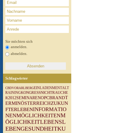
Sie möchten sich
anmelden.
abmelden.
Schlagwörter
M
E
N
T
A
L
T
V
O
R
A
R
L
B
E
R
G
E
I
N
L
A
D
E
N
C
B
D
N
I
C
H
T
R
A
U
C
H
E
R
A
I
N
I
N
G
K
O
N
G
R
E
S
S
T
O
P
C
B
R
A
N
D
R
2
0
1
2
S
E
M
I
N
A
R
E
N
Z
U
K
U
N
E
R
M
I
N
Ö
S
T
E
R
R
E
I
C
H
I
N
F
O
R
M
A
T
I
O
F
T
E
R
L
E
B
E
N
N
E
N
M
Ö
G
L
I
C
H
K
E
I
T
E
N
M
L
E
B
E
N
S
L
Ö
G
L
I
C
H
K
E
I
T
G
E
S
U
N
D
H
E
I
T
E
B
E
N
K
U