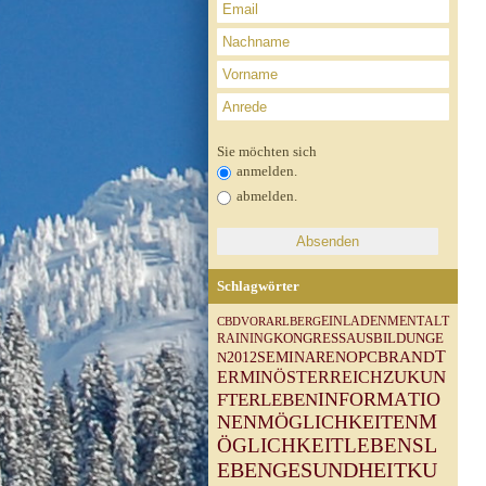
Sie möchten sich
anmelden.
abmelden.
Schlagwörter
M
E
N
T
A
L
T
V
O
R
A
R
L
B
E
R
G
E
I
N
L
A
D
E
N
C
B
D
A
U
S
B
I
L
D
U
N
G
E
R
A
I
N
I
N
G
K
O
N
G
R
E
S
S
T
O
P
C
B
R
A
N
D
N
2
0
1
2
S
E
M
I
N
A
R
E
N
Z
U
K
U
N
E
R
M
I
N
Ö
S
T
E
R
R
E
I
C
H
I
N
F
O
R
M
A
T
I
O
F
T
E
R
L
E
B
E
N
N
E
N
M
Ö
G
L
I
C
H
K
E
I
T
E
N
M
L
E
B
E
N
S
L
Ö
G
L
I
C
H
K
E
I
T
G
E
S
U
N
D
H
E
I
T
E
B
E
N
K
U