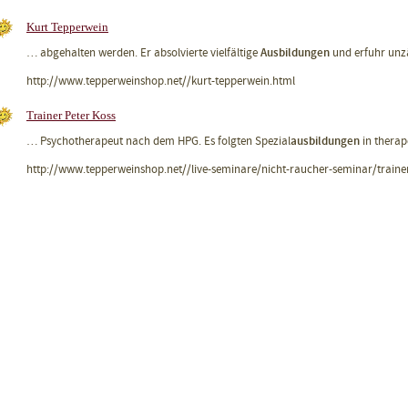
Kurt Tepperwein
Ausbildungen
… abgehalten werden. Er absolvierte vielfältige
und erfuhr unzä
http://www.tepperweinshop.net//kurt-tepperwein.html
Trainer Peter Koss
ausbildungen
… Psychotherapeut nach dem HPG. Es folgten Spezial
in thera
http://www.tepperweinshop.net//live-seminare/nicht-raucher-seminar/trainer