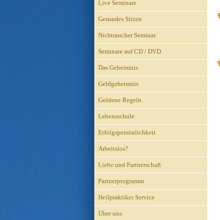
Live Seminare
Gesundes Sitzen
Nichtraucher Seminar
Seminare auf CD / DVD
Das Geheimnis
Geldgeheimnis
Goldene Regeln
Lebensschule
Erfolgspersönlichkeit
Arbeitslos?
Liebe und Partnerschaft
Partnerprogramm
Heilpraktiker Service
Über uns