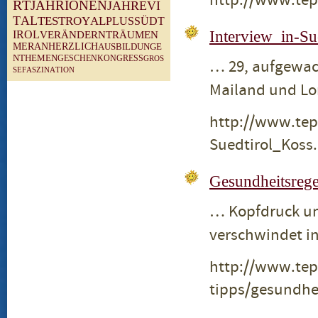
http://www.tep
R
T
J
A
H
R
I
O
N
E
N
J
A
H
R
E
V
I
T
A
L
T
E
S
T
R
O
Y
A
L
P
L
U
S
S
Ü
D
T
Interview_in-Su
I
R
O
L
V
E
R
Ä
N
D
E
R
N
T
R
Ä
U
M
E
N
M
E
R
A
N
H
E
R
Z
L
I
C
H
A
U
S
B
I
L
D
U
N
G
E
N
T
H
E
M
E
N
G
E
S
C
H
E
N
K
O
N
G
R
E
S
S
G
R
O
S
… 29, aufgewac
S
E
F
A
S
Z
I
N
A
T
I
O
N
Mailand und Lo
http://www.tep
Suedtirol_Koss
Gesundheitsrege
… Kopfdruck un
verschwindet i
http://www.tep
tipps/gesundhe