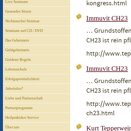
kongress.html
Live Seminare
Gesundes Sitzen
Immuvit CH23
Nichtraucher Seminar
… Grundstoffen
Seminare auf CD / DVD
CH23 ist rein p
Das Geheimnis
Geldgeheimnis
http://www.tep
Goldene Regeln
Immuvit CH23
Lebensschule
Erfolgspersönlichkeit
… Grundstoffen
Arbeitslos?
CH23 ist rein p
Liebe und Partnerschaft
http://www.tep
Partnerprogramm
ch23.html
Heilpraktiker Service
Kurt Tepperwei
Über uns