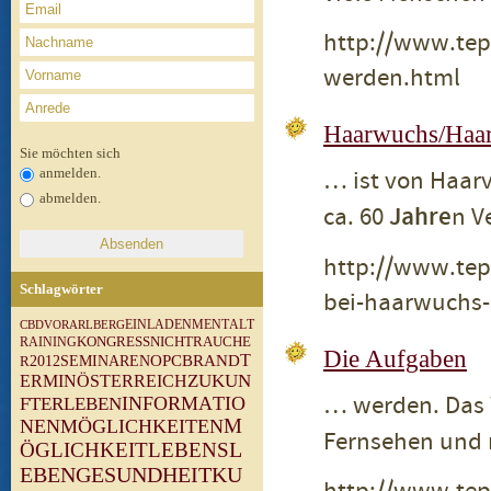
http://www.tep
werden.html
Haarwuchs/Haar
Sie möchten sich
… ist von Haarv
anmelden.
abmelden.
ca. 60
Jahre
n V
http://www.tep
Schlagwörter
bei-haarwuchs-
M
E
N
T
A
L
T
V
O
R
A
R
L
B
E
R
G
E
I
N
L
A
D
E
N
C
B
D
N
I
C
H
T
R
A
U
C
H
E
R
A
I
N
I
N
G
K
O
N
G
R
E
S
S
Die Aufgaben
T
O
P
C
B
R
A
N
D
R
2
0
1
2
S
E
M
I
N
A
R
E
N
Z
U
K
U
N
E
R
M
I
N
Ö
S
T
E
R
R
E
I
C
H
… werden. Das W
I
N
F
O
R
M
A
T
I
O
F
T
E
R
L
E
B
E
N
N
E
N
M
Ö
G
L
I
C
H
K
E
I
T
E
N
M
Fernsehen und
L
E
B
E
N
S
L
Ö
G
L
I
C
H
K
E
I
T
G
E
S
U
N
D
H
E
I
T
E
B
E
N
K
U