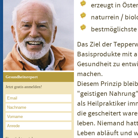
erzeugt in Öste
naturrein / biol
bestmöglichste
Das Ziel der Tepperw
Basisprodukte mit al
Gesundheit zu entwi
machen.
Gesundheitsreport
Diesem Prinzip bleib
Jetzt gratis anmelden!
"geistigen Nahrung"
als Heilpraktiker i
die gescheitert ware
leben. Niemand hatt
Leben abläuft und wi