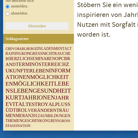
Sie möchten sich
Stöbern Sie ein weni
anmelden.
inspirieren von Jah
abmelden.
Nutzen mit Sorgfalt
worden ist.
Schlagwörter
M
E
N
T
A
L
T
V
O
R
A
R
L
B
E
R
G
E
I
N
L
A
D
E
N
C
B
D
N
I
C
H
T
R
A
U
C
H
E
R
A
I
N
I
N
G
K
O
N
G
R
E
S
S
O
P
C
B
R
R
H
E
R
Z
L
I
C
H
S
E
M
I
N
A
R
E
N
Z
T
E
R
M
I
N
Ö
S
T
E
R
R
E
I
C
H
A
N
D
I
N
F
O
R
M
U
K
U
N
F
T
E
R
L
E
B
E
N
A
T
I
O
N
E
N
M
Ö
G
L
I
C
H
K
E
I
T
L
E
B
E
E
N
M
Ö
G
L
I
C
H
K
E
I
T
G
E
S
U
N
D
H
E
I
T
N
S
L
E
B
E
N
K
U
R
T
J
A
H
R
I
O
N
E
N
J
A
H
R
E
V
I
T
A
L
T
E
S
T
R
O
Y
A
L
P
L
U
S
S
Ü
D
T
I
R
O
L
V
E
R
Ä
N
D
E
R
N
T
R
Ä
U
M
E
N
M
E
R
A
N
2
0
1
2
A
U
S
B
I
L
D
U
N
G
E
N
T
H
E
M
E
N
G
E
S
C
H
E
N
K
O
N
G
R
E
S
S
G
R
O
S
S
E
F
A
S
Z
I
N
A
T
I
O
N