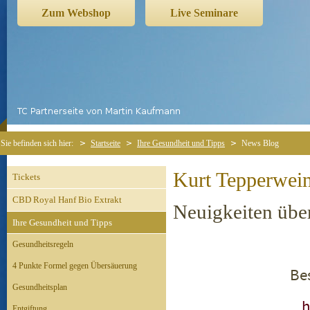
Zum Webshop
Live Seminare
Sie befinden sich hier:
Startseite
Ihre Gesundheit und Tipps
News Blog
Kurt Tepperwei
Tickets
CBD Royal Hanf Bio Extrakt
Neuigkeiten übe
Ihre Gesundheit und Tipps
Gesundheitsregeln
4 Punkte Formel gegen Übersäuerung
Be
Gesundheitsplan
h
Entgiftung