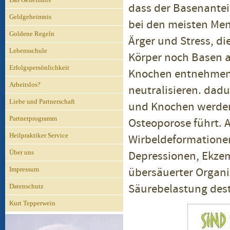
dass der Basenanteil
Geldgeheimnis
bei den meisten Men
Goldene Regeln
Ärger und Stress, di
Lebensschule
Körper noch Basen 
Erfolgspersönlichkeit
Knochen entnehmen 
Arbeitslos?
neutralisieren. dadu
Liebe und Partnerschaft
und Knochen werden 
Partnerprogramm
Osteoporose führt. 
Heilpraktiker Service
Wirbeldeformationen
Über uns
Depressionen, Ekzem
übersäuerter Organi
Impressum
Säurebelastung dest
Datenschutz
Kurt Tepperwein