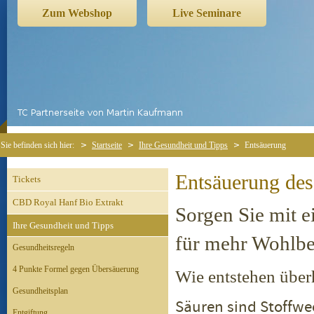
Zum Webshop
Live Seminare
Sie befinden sich hier:
Startseite
Ihre Gesundheit und Tipps
Entsäuerung
Entsäuerung des
Tickets
CBD Royal Hanf Bio Extrakt
Sorgen Sie mit 
Ihre Gesundheit und Tipps
für mehr Wohlbe
Gesundheitsregeln
4 Punkte Formel gegen Übersäuerung
Wie entstehen über
Gesundheitsplan
Säuren sind Stoffwe
Entgiftung