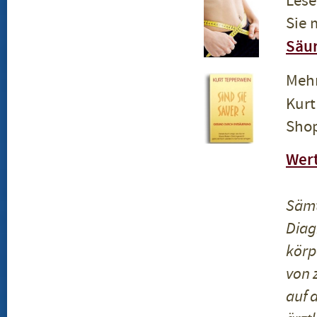
Lese
Sie 
Säur
Mehr
Kurt
Sho
Wert
Sämt
Diag
körp
von 
auf 