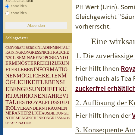
Sie möchten sich
PH Wert (Urin). Somi
anmelden.
abmelden.
Gleichgewicht "Säur
vorherrscht.
Schlagwörter
Eine wirksam
M
E
N
T
A
L
T
V
O
R
A
R
L
B
E
R
G
E
I
N
L
A
D
E
N
C
B
D
N
I
C
H
T
R
A
U
C
H
E
R
A
I
N
I
N
G
K
O
N
G
R
E
S
S
1. Die zuverlässige
T
O
P
C
B
R
A
N
D
R
2
0
1
2
S
E
M
I
N
A
R
E
N
Z
U
K
U
N
E
R
M
I
N
Ö
S
T
E
R
R
E
I
C
H
Hier hilft Ihnen
Roya
I
N
F
O
R
M
A
T
I
O
F
T
E
R
L
E
B
E
N
N
E
N
M
Ö
G
L
I
C
H
K
E
I
T
E
N
M
früher auch als Tea
L
E
B
E
N
S
L
Ö
G
L
I
C
H
K
E
I
T
zuckerfrei erhältlich
G
E
S
U
N
D
H
E
I
T
E
B
E
N
K
U
R
T
J
A
H
R
I
O
N
E
N
J
A
H
R
E
V
I
2. Auflösung der K
T
A
L
T
E
S
T
R
O
Y
A
L
P
L
U
S
S
Ü
D
T
I
R
O
L
V
E
R
Ä
N
D
E
R
N
T
R
Ä
U
M
E
N
M
E
R
A
N
H
E
R
Z
L
I
C
H
A
U
S
B
I
L
D
U
N
G
E
Hier hilft Ihnen der
V
N
T
H
E
M
E
N
G
E
S
C
H
E
N
K
O
N
G
R
E
S
S
G
R
O
S
S
E
F
A
S
Z
I
N
A
T
I
O
N
3. Konsequente Aus