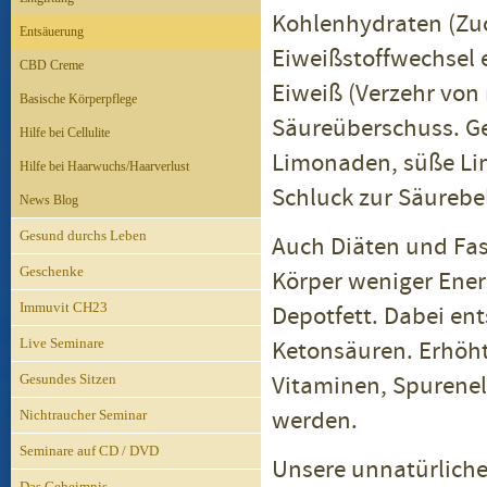
Kohlenhydraten (Zuc
Entsäuerung
Eiweißstoffwechsel 
CBD Creme
Eiweiß (Verzehr von 
Basische Körperpflege
Säureüberschuss. Ge
Hilfe bei Cellulite
Limonaden, süße Li
Hilfe bei Haarwuchs/Haarverlust
Schluck zur Säurebe
News Blog
Gesund durchs Leben
Auch Diäten und Fa
Geschenke
Körper weniger Ener
Immuvit CH23
Depotfett. Dabei en
Live Seminare
Ketonsäuren. Erhöh
Vitaminen, Spurene
Gesundes Sitzen
werden.
Nichtraucher Seminar
Seminare auf CD / DVD
Unsere unnatürlich
Das Geheimnis