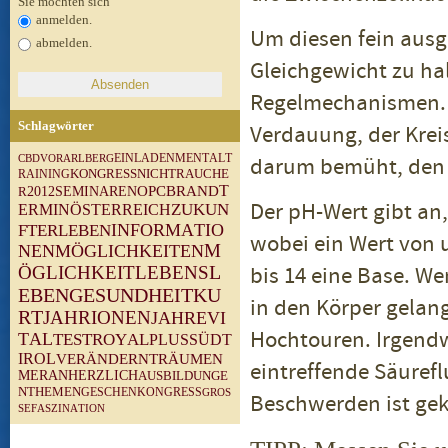
Sie möchten sich
anmelden.
Um diesen fein ausg
abmelden.
Gleichgewicht zu hal
Regelmechanismen. 
Schlagwörter
Verdauung, der Kreis
M
E
N
T
A
L
T
V
O
R
A
R
L
B
E
R
G
E
I
N
L
A
D
E
N
darum bemüht, den 
C
B
D
N
I
C
H
T
R
A
U
C
H
E
R
A
I
N
I
N
G
K
O
N
G
R
E
S
S
T
O
P
C
B
R
A
N
D
R
2
0
1
2
S
E
M
I
N
A
R
E
N
Der pH-Wert gibt an,
Z
U
K
U
N
E
R
M
I
N
Ö
S
T
E
R
R
E
I
C
H
I
N
F
O
R
M
A
T
I
O
F
T
E
R
L
E
B
E
N
wobei ein Wert von u
N
E
N
M
Ö
G
L
I
C
H
K
E
I
T
E
N
M
bis 14 eine Base. W
L
E
B
E
N
S
L
Ö
G
L
I
C
H
K
E
I
T
G
E
S
U
N
D
H
E
I
T
E
B
E
N
K
U
in den Körper gelan
R
T
J
A
H
R
I
O
N
E
N
J
A
H
R
E
V
I
Hochtouren. Irgendw
T
A
L
T
E
S
T
R
O
Y
A
L
P
L
U
S
S
Ü
D
T
I
R
O
L
V
E
R
Ä
N
D
E
R
N
T
R
Ä
U
M
E
N
eintreffende Säurefl
M
E
R
A
N
H
E
R
Z
L
I
C
H
A
U
S
B
I
L
D
U
N
G
E
N
T
H
E
M
E
N
G
E
S
C
H
E
N
K
O
N
G
R
E
S
S
G
R
O
S
Beschwerden ist g
S
E
F
A
S
Z
I
N
A
T
I
O
N