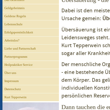
Geldgeheimnis
Dabei ist den meist
Goldene Regeln
Ursache gemein:
Üb
Lebensschule
Übersäuerung ist ei
Erfolgspersönlichkeit
Leidensweges steht.
Arbeitslos?
Kurt Tepperwein sch
Liebe und Partnerschaft
sogar aller Krankhei
Partnerprogramm
Der menschliche Org
Heilpraktiker Service
- eine bestehende Ü
Über uns
dem Körper. Das geli
Impressum
individuellen Konst
Datenschutz
persönlichen Reserv
Kurt Tepperwein
Dann tauchen die e