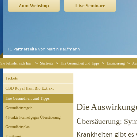
Zum Webshop
Live Seminare
Sie befinden sich hier:
Startseite
Ihre Gesundheit und Tipps
Entsäuerung
Au
Tickets
CBD Royal Hanf Bio Extrakt
Ihre Gesundheit und Tipps
Die Auswirkunge
Gesundheitsregeln
4 Punkte Formel gegen Übersäuerung
Übersäuerung: Sym
Gesundheitsplan
Krankheiten gibt es 
Entgiftung