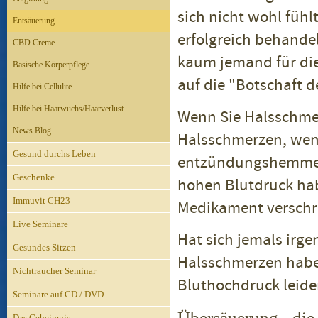
sich nicht wohl fühl
Entsäuerung
erfolgreich behande
CBD Creme
kaum jemand für die
Basische Körperpflege
auf die "Botschaft d
Hilfe bei Cellulite
Hilfe bei Haarwuchs/Haarverlust
Wenn Sie Halsschme
News Blog
Halsschmerzen, wenn
Gesund durchs Leben
entzündungshemmen
Geschenke
hohen Blutdruck ha
Immuvit CH23
Medikament verschr
Live Seminare
Hat sich jemals ir
Gesundes Sitzen
Halsschmerzen haben
Nichtraucher Seminar
Bluthochdruck leid
Seminare auf CD / DVD
Übersäuerung - die
Das Geheimnis